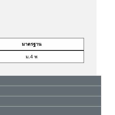
มาตรฐาน
ม.4 พ