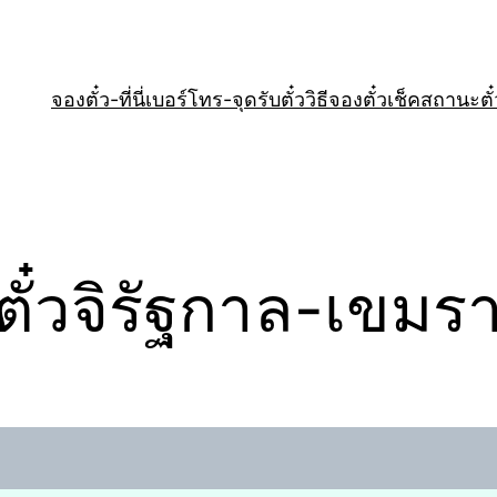
จองตั๋ว-ที่นี่
เบอร์โทร-จุดรับตั๋ว
วิธีจองตั๋ว
เช็คสถานะตั๋
ั๋วจิรัฐกาล-เขมรา