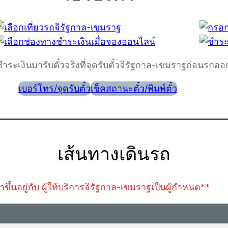
ชำระเงินมารับตั๋วจริงที่จุดรับตั๋วจิรัฐกาล-เขมราฐก่อนรถอ
เบอร์โทร/จุดรับตั๋ว
เช็คสถานะตั๋ว/พิมพ์ตั๋ว
เส้นทางเดินรถ
้นอยู่กับ ผู้ให้บริการจิรัฐกาล-เขมราฐเป็นผู้กำหนด**