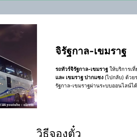
จิรัฐกาล-เขมราฐ
รถทัวร์จิรัฐกาล-เขมราฐ
ให้บริการเที
และ เขมราฐ ปากแซง
(ไปกลับ) ด้วย
รัฐกาล-เขมราฐผ่านระบบออนไลน์ได้
วิธีจองตั๋ว