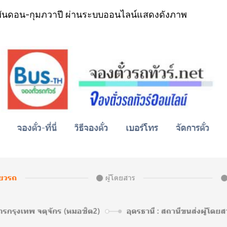
– พันดอน-กุมภวาปี ผ่านระบบออนไลน์แสดงดังภาพ