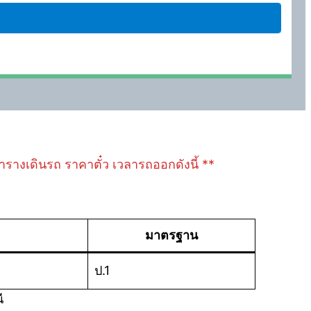
ลตารางเดินรถ ราคาตั๋ว เวลารถออกดังนี้ **
มาตรฐาน
ป.1
ี