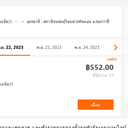
จิรัฐกาล-เขมราฐ และทำรายการจองตั๋วรถทัวร์ระบบออนไลน์