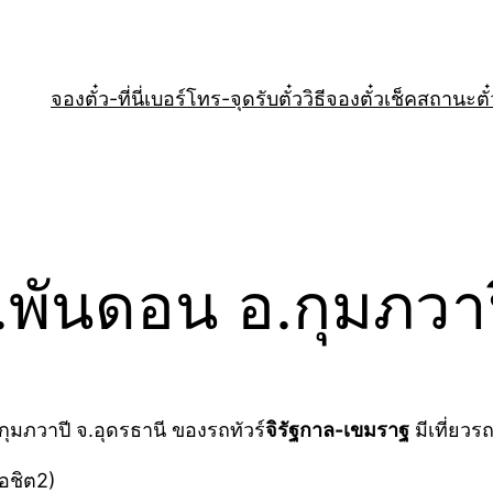
จองตั๋ว-ที่นี่
เบอร์โทร-จุดรับตั๋ว
วิธีจองตั๋ว
เช็คสถานะตั๋
พันดอน อ.กุมภวาป
กุมภวาปี จ.อุดรธานี ของรถทัวร์
จิรัฐกาล-เขมราฐ
มีเที่ยวร
มอชิต2)