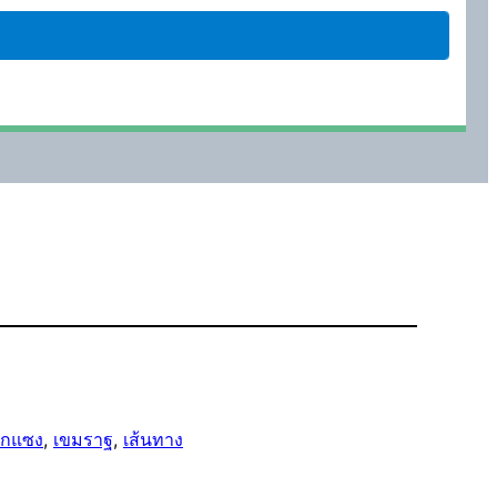
ากแซง
, 
เขมราฐ
, 
เส้นทาง