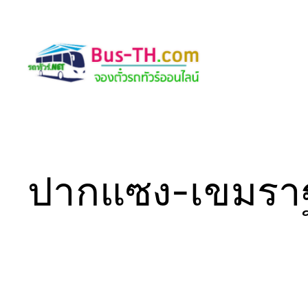
Skip
to
content
ปากแซง-เขมราฐ