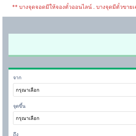
** บางจุดจอดมีให้จองตั๋วออนไลน์ . บางจุดมีตั๋วขายเ