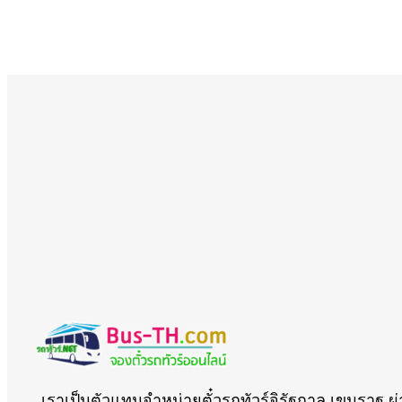
เราเป็นตัวแทนจำหน่ายตั๋วรถทัวร์จิรัฐกาล เขมราฐ ผ่