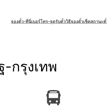
จองตั๋ว-ที่นี่
เบอร์โทร-จุดรับตั๋ว
วิธีจองตั๋ว
เช็คสถานะตั๋
-กรุงเทพ