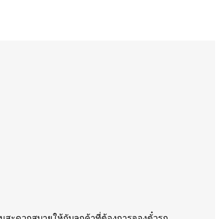
วามสะดวกสบายให้กับลูกค้าที่ต้องการจองตั๋วรถ