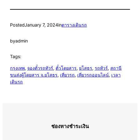
Posted
January 7, 2024
in
ตารางเดินรถ
by
admin
Tags:
กรุงเทพ
, 
จองตั๋วรถทัวร์
, 
ตั๋วโดยสาร
, 
ยโสธร
, 
รถทัวร์
, 
สถานี
ขนส่งผู้โดยสาร จ.ยโสธร
, 
เที่ยวรถ
, 
เที่ยวรถออนไลน์
, 
เวลา
เดินรถ
ช่องทางชำระเงิน