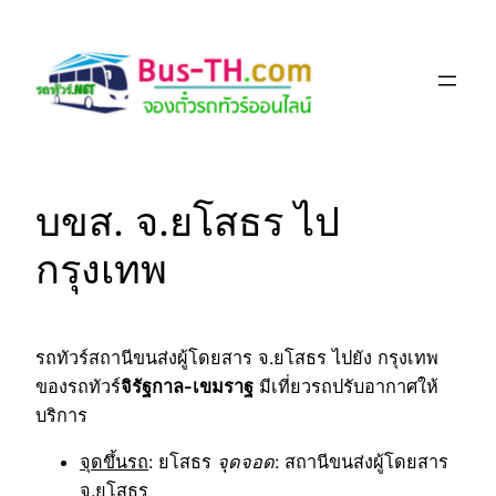
Skip
to
content
บขส. จ.ยโสธร ไป
กรุงเทพ
รถทัวร์สถานีขนส่งผู้โดยสาร จ.ยโสธร ไปยัง กรุงเทพ
ของรถทัวร์
จิรัฐกาล-เขมราฐ
มีเที่ยวรถปรับอากาศให้
บริการ
จุดขึ้นรถ
: ยโสธร
จุดจอด
: สถานีขนส่งผู้โดยสาร
จ.ยโสธร