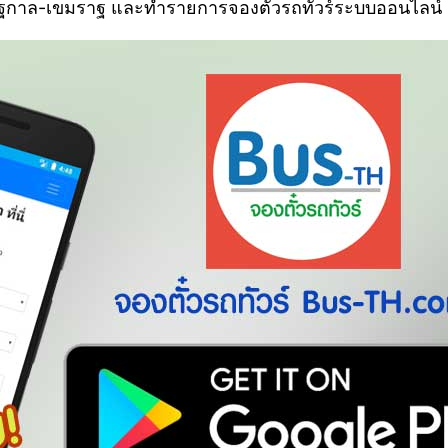
จิรัฐกาล-เขมราฐ และทำรายการจองตั๋วรถทัวร์ระบบออนไลน์