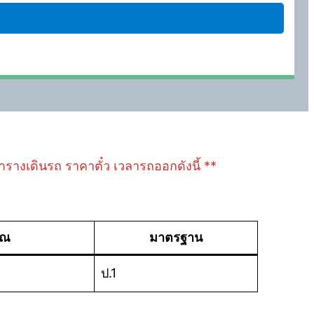
ลตารางเดินรถ ราคาตั๋ว เวลารถออกดังนี้ **
าณ
มาตรฐาน
ป.1