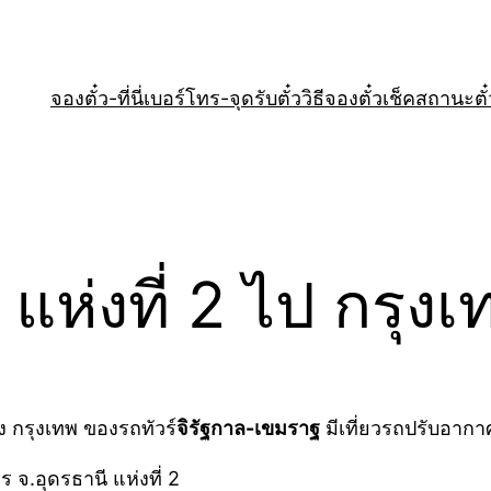
จองตั๋ว-ที่นี่
เบอร์โทร-จุดรับตั๋ว
วิธีจองตั๋ว
เช็คสถานะตั๋
แห่งที่ 2 ไป กรุงเ
ัง กรุงเทพ ของรถทัวร์
จิรัฐกาล-เขมราฐ
มีเที่ยวรถปรับอากา
ร จ.อุดรธานี แห่งที่ 2